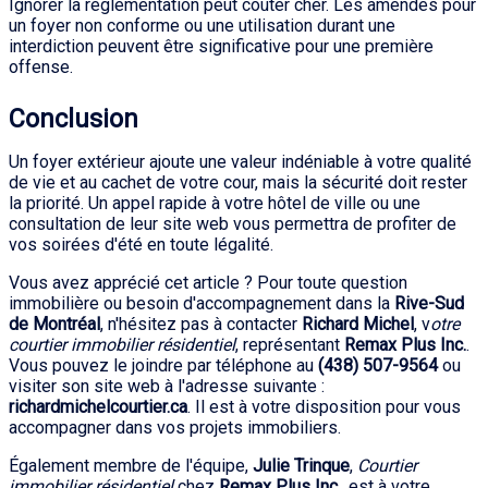
Ignorer la réglementation peut coûter cher. Les amendes pour
un foyer non conforme ou une utilisation durant une
interdiction peuvent être significative pour une première
offense.
Conclusion
Un foyer extérieur ajoute une valeur indéniable à votre qualité
de vie et au cachet de votre cour, mais la sécurité doit rester
la priorité. Un appel rapide à votre hôtel de ville ou une
consultation de leur site web vous permettra de profiter de
vos soirées d'été en toute légalité.
Vous avez apprécié cet article ? Pour toute question
immobilière ou besoin d'accompagnement dans la
Rive-Sud
de Montréal
, n'hésitez pas à contacter
Richard Michel
, v
otre
courtier immobilier résidentiel
, représentant
Remax Plus Inc.
.
Vous pouvez le joindre par téléphone au
(438) 507-9564
ou
visiter son site web à l'adresse suivante :
richardmichelcourtier.ca
. Il est à votre disposition pour vous
accompagner dans vos projets immobiliers.
Également membre de l'équipe,
Julie Trinque
,
Courtier
immobilier résidentiel
chez
Remax Plus Inc.
, est à votre