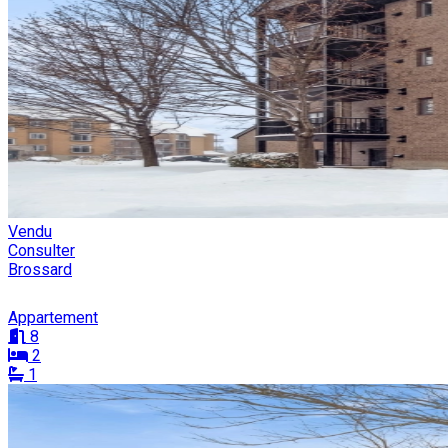
Vendu
Consulter
Brossard
Appartement
8
2
1