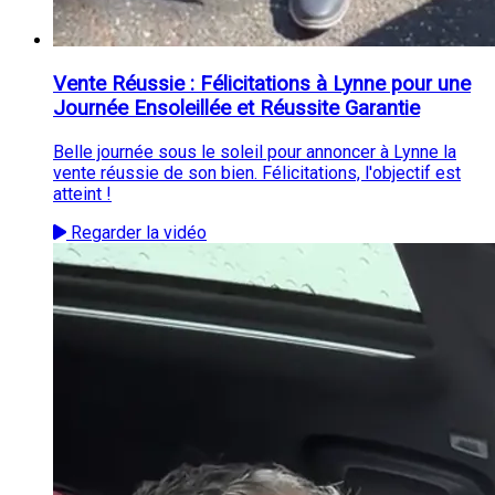
Vente Réussie : Félicitations à Lynne pour une
Journée Ensoleillée et Réussite Garantie
Belle journée sous le soleil pour annoncer à Lynne la
vente réussie de son bien. Félicitations, l'objectif est
atteint !
Regarder la vidéo